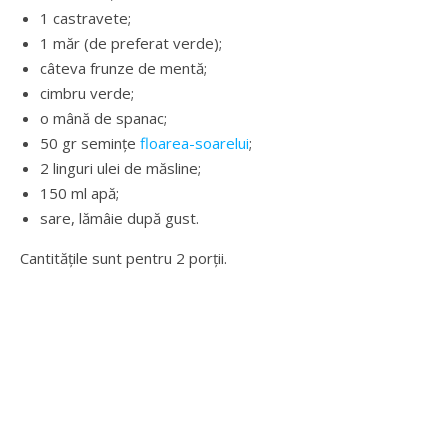
1 castravete;
1 măr (de preferat verde);
câteva frunze de mentă;
cimbru verde;
o mână de spanac;
50 gr semințe
floarea-soarelui
;
2 linguri ulei de măsline;
150 ml apă;
sare, lămâie după gust.
Cantitățile sunt pentru 2 porții.