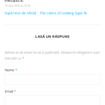
PINGBACK:
14 Iulie 2020 La 10:10
Supă rece de sfeclă - The colors of cooking Supe %
LASĂ UN RĂSPUNS
Adresa ta de email nu va fi publicată.
Câmpurile obligatorii sunt
marcate cu
*
Nume
*
Email
*