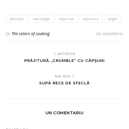
avocado
raw-vegan
supa raw
supa rece
vegan
De
The colors of cooking
Un comentariu
ANTERIOR
PRĂJITURĂ „CRUMBLE” CU CĂPȘUNI
MAI NOU
SUPĂ RECE DE SFECLĂ
UN COMENTARIU