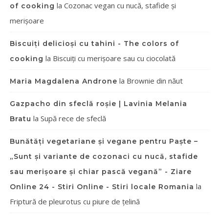
la
Cozonac vegan cu nucă, stafide și
of cooking
merișoare
Biscuiți delicioși cu tahini - The colors of
la
Biscuiți cu merișoare sau cu ciocolată
cooking
la
Brownie din năut
Maria Magdalena Androne
Gazpacho din sfeclă roșie | Lavinia Melania
la
Supă rece de sfeclă
Bratu
Bunătăți vegetariane și vegane pentru Paște –
„Sunt și variante de cozonaci cu nucă, stafide
sau merișoare și chiar pască vegană” - Ziare
la
Online 24 - Stiri Online - Stiri locale Romania
Friptură de pleurotus cu piure de țelină