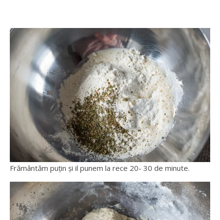
Frământăm puțin și il punem la rece 20- 30 de minute.