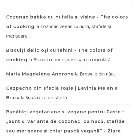
Cozonac babka cu nutella și vișine - The colors
la
Cozonac vegan cu nucă, stafide și
of cooking
merișoare
Biscuiți delicioși cu tahini - The colors of
la
Biscuiți cu merișoare sau cu ciocolată
cooking
la
Brownie din năut
Maria Magdalena Androne
Gazpacho din sfeclă roșie | Lavinia Melania
la
Supă rece de sfeclă
Bratu
Bunătăți vegetariane și vegane pentru Paște –
„Sunt și variante de cozonaci cu nucă, stafide
sau merișoare și chiar pască vegană” - Ziare