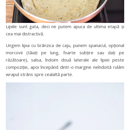
Lipiile sunt gata, deci ne putem apuca de ultima etapă și
cea mai distractivă.
Ungem lipia cu brânzica de caju, punem spanacul, opțional
morcovii (tăiați pe lung, foarte subțire sau dați pe
răzătoare), salsa, îndoim două laterale ale lipiei peste
compoziție, apoi începănd dintr-o margine neîndoită rulăm
wrapul strâns spre cealaltă parte.