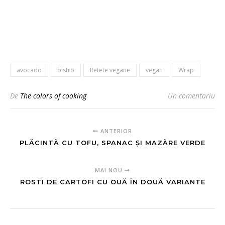
avocado
bistro
Retete vegane
vegan
Wrap
De
The colors of cooking
Un comentariu
ANTERIOR
PLĂCINTĂ CU TOFU, SPANAC ȘI MAZĂRE VERDE
MAI NOU
ROSTI DE CARTOFI CU OUĂ ÎN DOUĂ VARIANTE