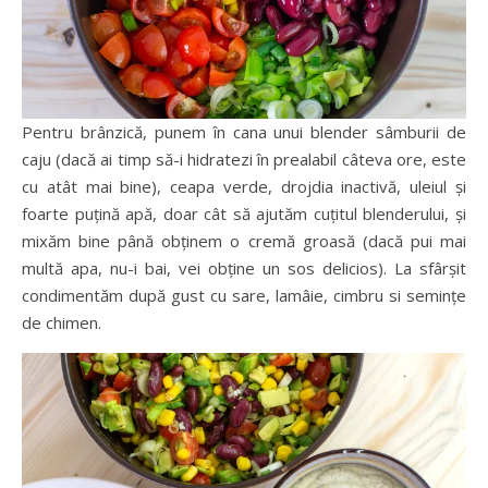
Pentru brânzică, punem în cana unui blender sâmburii de
caju (dacă ai timp să-i hidratezi în prealabil câteva ore, este
cu atât mai bine), ceapa verde, drojdia inactivă, uleiul și
foarte puțină apă, doar cât să ajutăm cuțitul blenderului, și
mixăm bine până obținem o cremă groasă (dacă pui mai
multă apa, nu-i bai, vei obține un sos delicios). La sfârșit
condimentăm după gust cu sare, lamâie, cimbru si semințe
de chimen.