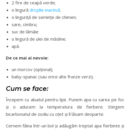
2 fire de ceapă verde;
o lingură
drojdie inactivă
;
o linguriță de semințe de chimen;
sare, cimbru;
suc de lămâie
o lingură de ulei de măsline;
apă.
De ce mai ai nevoie:
un morcov (opțional);
baby-spanac (sau orice alte frunze verzi).
Cum se face:
Începem cu aluatul pentru lipii. Punem apa cu sarea pe foc
și o aducem la temperatura de fierbere. Stingem
bicarbonatul de sodiu cu oțet și îl lăsam deoparte.
Cernem făina într-un bol și adăugăm treptat apa fierbinte și