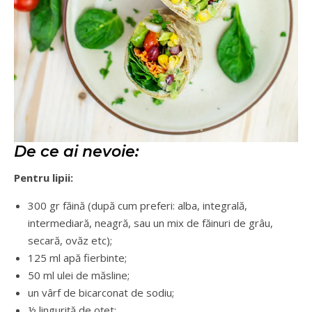
De ce ai nevoie:
Pentru lipii:
300 gr făină (după cum preferi: alba, integrală,
intermediară, neagră, sau un mix de făinuri de grâu,
secară, ovăz etc);
125 ml apă fierbinte;
50 ml ulei de măsline;
un vârf de bicarconat de sodiu;
½ linguriță de oțet;