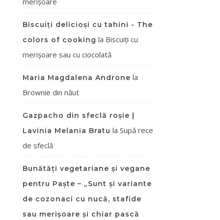
merișoare
Biscuiți delicioși cu tahini - The
la
Biscuiți cu
colors of cooking
merișoare sau cu ciocolată
la
Maria Magdalena Androne
Brownie din năut
Gazpacho din sfeclă roșie |
la
Supă rece
Lavinia Melania Bratu
de sfeclă
Bunătăți vegetariane și vegane
pentru Paște – „Sunt și variante
de cozonaci cu nucă, stafide
sau merișoare și chiar pască