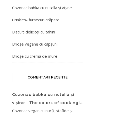
Cozonac babka cu nutella și vișine
Crinkles- fursecuri crăpate
Biscuiți delicioși cu tahini
Brioșe vegane cu căpșuni
Brioșe cu cremă de mure
COMENTARII RECENTE
Cozonac babka cu nutella și
la
vișine - The colors of cooking
Cozonac vegan cu nucă, stafide și