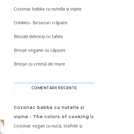
Cozonac babka cu nutella și vișine
Crinkles- fursecuri crăpate
Biscuiți delicioși cu tahini
Brioșe vegane cu căpșuni
Brioșe cu cremă de mure
COMENTARII RECENTE
Cozonac babka cu nutella și
la
vișine - The colors of cooking
Cozonac vegan cu nucă, stafide și