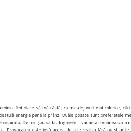
inica îmi place să mă răsfăț cu mic-dejunuri mai calorice, căci 
 destulă energie până la prânz. Ouăle poșate sunt preferatele me
re inspirată. De mic știu să fac frigănele – varianta românească a 
 tu… Provocarea este însă aceea de a le realiza fără ou și lapte,