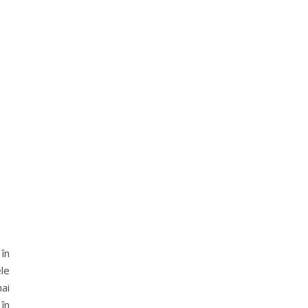
în
le
mai
 în