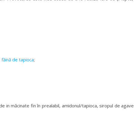
u
făină de tapioca
;
 in măcinate fin în prealabil, amidonul/tapioca, siropul de agave