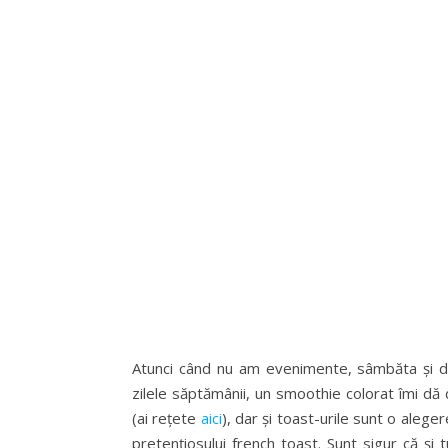
Atunci când nu am evenimente, sâmbăta și dum
zilele săptămânii, un smoothie colorat îmi dă
(ai rețete
aici
), dar și toast-urile sunt o alege
pretențiosului french toast. Sunt sigur că și