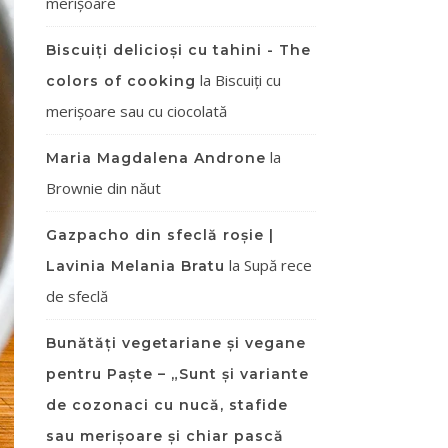
merișoare
Biscuiți delicioși cu tahini - The
la
Biscuiți cu
colors of cooking
merișoare sau cu ciocolată
la
Maria Magdalena Androne
Brownie din năut
Gazpacho din sfeclă roșie |
la
Supă rece
Lavinia Melania Bratu
de sfeclă
Bunătăți vegetariane și vegane
pentru Paște – „Sunt și variante
de cozonaci cu nucă, stafide
sau merișoare și chiar pască