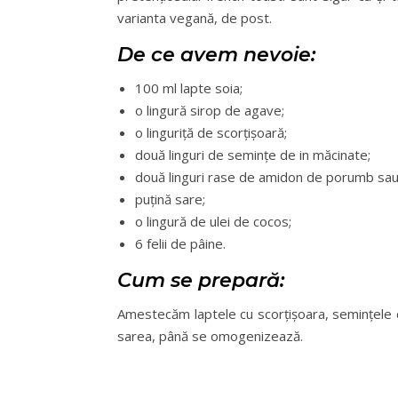
varianta vegană, de post.
De ce avem nevoie:
100 ml lapte soia;
o lingură sirop de agave;
o linguriță de scorțișoară;
două linguri de semințe de in măcinate;
două linguri rase de amidon de porumb sa
puțină sare;
o lingură de ulei de cocos;
6 felii de pâine.
Cum se prepară:
Amestecăm laptele cu scorțișoara, semințele de
sarea, până se omogenizează.