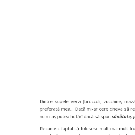
Dintre supele verzi (broccoli, zucchine, ma
preferată mea… Dacă mi-ar cere cineva să re
nu m-aș putea hotărî dacă să spun
sănătate, 
Recunosc faptul că folosesc mult mai mult fr