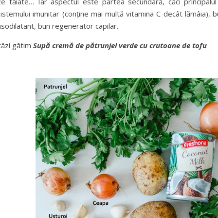
 tăiate… Iar aspectul este partea secundară, căci principalul
 sistemului imunitar (conține mai multă vitamina C decât lămâia), 
asodilatant, bun regenerator capilar.
tăzi gătim
Supă cremă de pătrunjel verde cu crutoane de tofu