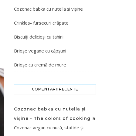
Cozonac babka cu nutella și vișine
Crinkles- fursecuri crăpate
Biscuiți delicioși cu tahini
Brioșe vegane cu căpșuni
Brioșe cu cremă de mure
COMENTARII RECENTE
Cozonac babka cu nutella și
la
vișine - The colors of cooking
Cozonac vegan cu nucă, stafide și