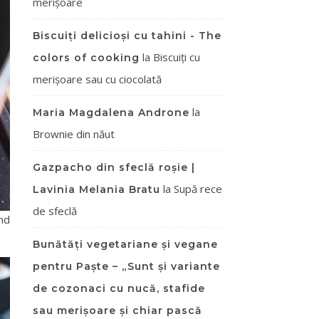
merișoare
Biscuiți delicioși cu tahini - The
la
Biscuiți cu
colors of cooking
merișoare sau cu ciocolată
la
Maria Magdalena Androne
Brownie din năut
Gazpacho din sfeclă roșie |
la
Supă rece
Lavinia Melania Bratu
de sfeclă
nd
Bunătăți vegetariane și vegane
pentru Paște – „Sunt și variante
de cozonaci cu nucă, stafide
sau merișoare și chiar pască