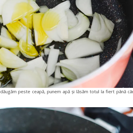
 adăugăm peste ceapă, punem apă și lăsăm totul la fiert până câ