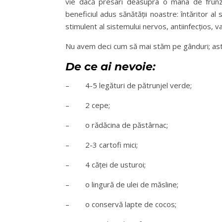
vie dacă presari deasupra o mâna de frunze
beneficiul adus sănătății noastre: întăritor al
stimulent al sistemului nervos, antiinfecțios, v
Nu avem deci cum să mai stăm pe gânduri; as
De ce ai nevoie:
– 4-5 legături de pătrunjel verde;
– 2 cepe;
– o rădăcina de păstârnac;
– 2-3 cartofi mici;
– 4 căței de usturoi;
– o lingură de ulei de măsline;
– o conservă lapte de cocos;