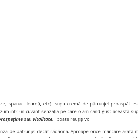
zăre, spanac, leurdă, etc), supa cremă de pătrunjel proaspăt es
zum într-un cuvânt senzația pe care o am când gust această sup
prospețime
sau
vitalitate.
.. poate reușiți voi!
unza de pătrunjel decât rădăcina. Aproape orice mâncare arată m