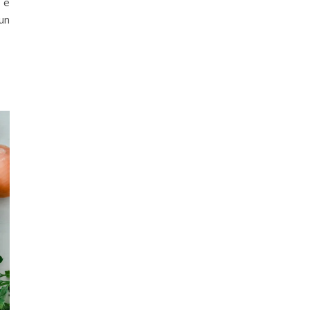
 e
bun