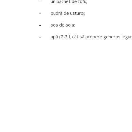
– un pachet de tofu;
– pudră de usturoi;
– sos de soia;
– apă (2-3 l, cât să acopere generos legu