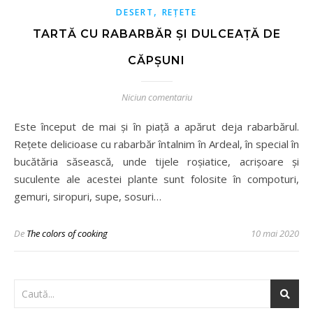
,
DESERT
REȚETE
TARTĂ CU RABARBĂR ȘI DULCEAȚĂ DE
CĂPȘUNI
Niciun comentariu
Este început de mai și în piață a apărut deja rabarbărul.
Rețete delicioase cu rabarbăr întalnim în Ardeal, în special în
bucătăria săsească, unde tijele roșiatice, acrișoare și
suculente ale acestei plante sunt folosite în compoturi,
gemuri, siropuri, supe, sosuri…
De
The colors of cooking
10 mai 2020