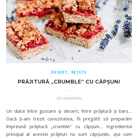
,
DESERT
REȚETE
PRĂJITURĂ „CRUMBLE” CU CĂPȘUNI
Un comentariu
Un dulce între gustare și desert, între prăjitură și bars…
Dacă ți-am trezit curiozitatea, fii pregătit să preparăm
împreună prăjitură „crumble” cu căpșuni… Ingredientul
principal al acestei prăjituri nu sunt căpșunile, așa cum