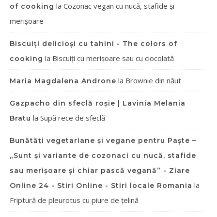
la
Cozonac vegan cu nucă, stafide și
of cooking
merișoare
Biscuiți delicioși cu tahini - The colors of
la
Biscuiți cu merișoare sau cu ciocolată
cooking
la
Brownie din năut
Maria Magdalena Androne
Gazpacho din sfeclă roșie | Lavinia Melania
la
Supă rece de sfeclă
Bratu
Bunătăți vegetariane și vegane pentru Paște –
„Sunt și variante de cozonaci cu nucă, stafide
sau merișoare și chiar pască vegană” - Ziare
la
Online 24 - Stiri Online - Stiri locale Romania
Friptură de pleurotus cu piure de țelină