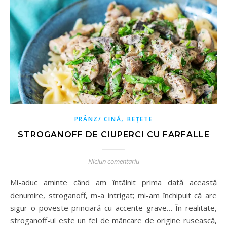
,
PRÂNZ/ CINĂ
REȚETE
STROGANOFF DE CIUPERCI CU FARFALLE
Niciun comentariu
Mi-aduc aminte când am întâlnit prima dată această
denumire, stroganoff, m-a intrigat; mi-am închipuit că are
sigur o poveste princiară cu accente grave… În realitate,
stroganoff-ul este un fel de mâncare de origine rusească,